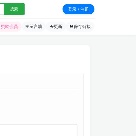
登录 / 注册
搜索

赞助会员
💬
留言墙
📢
更新
💾
保存链接