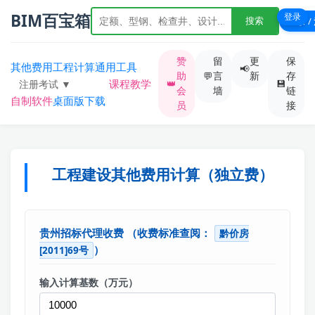
BIM百宝箱
登录
登录 /
搜索
赞
留
更
保
其他费用
工程计算
通用工具
📢
助
💬
言
新
存
课程教学
👑
💾
注册考试 ▼
会
墙
链
自制软件
桌面版下载
综合题库
员
接
一级造价
一级建造
工程建设其他费用计算（独立费）
二级建造
监理工程师
贵州招标代理收费
（收费标准查阅：
黔价房
安全工程师
）
[2011]69号
输入计算基数（万元）