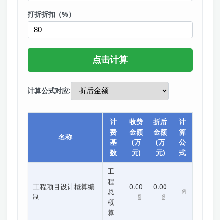
打折折扣（%）
计算公式对应:
计
收费
折后
计
费
金额
金额
算
名称
基
(万
(万
公
数
元)
元)
式
工
程
工程项目设计概算编
0.00
0.00
📄
总
制
📄
📄
概
算