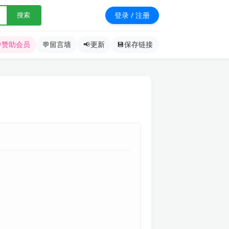
登录 / 注册
搜索

赞助会员
💬
留言墙
📢
更新
💾
保存链接