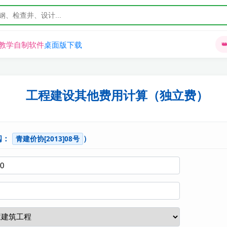
教学
自制软件
桌面版下载

工程建设其他费用计算（独立费）
阅：
）
青建价协[2013]08号